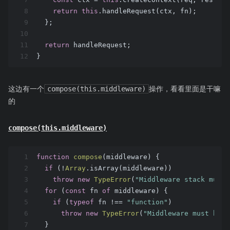
8
return
this
.handleRequest(ctx, fn);
9
  };
10
11
return
 handleRequest;
12
}
这边有一个
compose(this.middleware)
操作，看看里面是干嘛
的
compose(this.middleware)
1
function
compose
(
middleware
) 
{
2
if
 (!
Array
.isArray(middleware))
3
throw
new
TypeError
(
"Middleware stack must 
4
for
 (
const
 fn 
of
 middleware) {
5
if
 (
typeof
 fn !== 
"function"
)
6
throw
new
TypeError
(
"Middleware must be c
7
  }