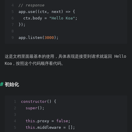
4
// response
5
app.use(
(
ctx, next
) =>
 {
6
  ctx.body = 
"Hello Koa"
;
7
});
8
9
app.listen(
3000
);
这是文档里面最基本的使用，具体表现是接受到请求就返回 Hello
Koa，按照这个代码顺序看代码。
初始化
1
constructor
() {
2
super
();
3
4
this
.proxy = 
false
;
5
this
.middleware = [];