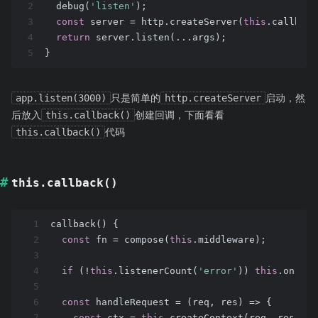
2
  debug(
'listen'
);
3
const
 server = http.createServer(
this
.callback
4
return
 server.listen(...args);
5
}
app.listen(3000)
只是简单的
http.createServer
启动，然
后放入
this.callback()
创建回调，下面看看
this.callback()
代码
this.callback()
1
callback() {
2
const
 fn = compose(
this
.middleware);
3
4
if
 (!
this
.listenerCount(
'error'
)) 
this
.on(
'er
5
6
const
 handleRequest = 
(
req, res
) =>
 {
7
const
 ctx = 
this
.createContext(req, res);