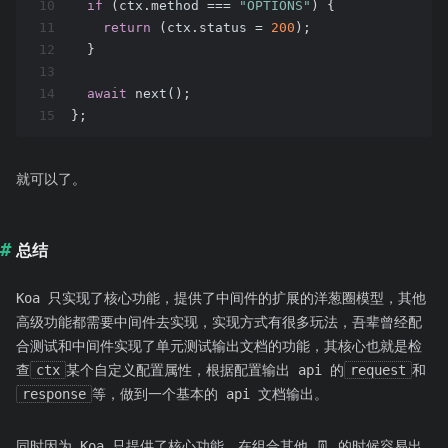
10
if
 (ctx.method === 
"OPTIONS"
) {
11
return
 (ctx.status = 
200
);
12
  }
13
14
await
 next();
15
};
就可以了。
总结
Koa 只实现了核心功能，提供了中间件的扩展的洋葱圈模型，其他
高级功能都需要中间件去实现，实现方式有很多玩法，吾辈曾经配
合测试和中间件实现了单元测试输出文档的功能，其核心也就是检
查
ctx
某个自定义配置属性，根据配置输出 api 的
request
和
response
等，做到一个基本的 api 文档输出。
同时因为 Koa 只提供了核心功能，在组合其他 👖 的时候容易出