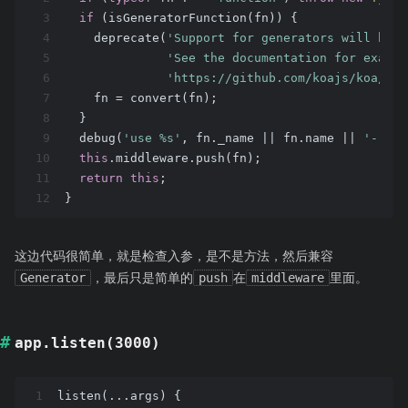
3
if
 (isGeneratorFunction(fn)) {
4
    deprecate(
'Support for generators will be r
5
'See the documentation for exampl
6
'https://github.com/koajs/koa/blo
7
    fn = convert(fn);
8
  }
9
  debug(
'use %s'
, fn._name || fn.name || 
'-'
);
10
this
.middleware.push(fn);
11
return
this
;
12
}
这边代码很简单，就是检查入参，是不是方法，然后兼容
Generator
，最后只是简单的
push
在
middleware
里面。
app.listen(3000)
1
listen(...args) {