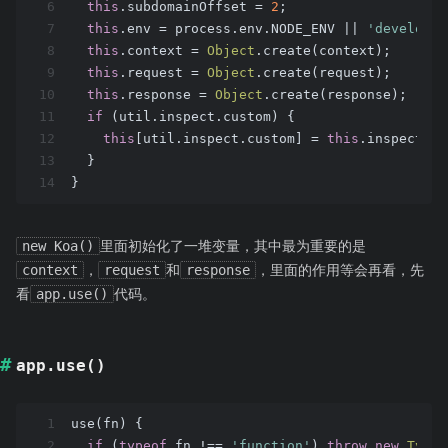
6
this
.subdomainOffset = 
2
;
7
this
.env = process.env.NODE_ENV || 
'developme
8
this
.context = 
Object
.create(context);
9
this
.request = 
Object
.create(request);
10
this
.response = 
Object
.create(response);
11
if
 (util.inspect.custom) {
12
this
[util.inspect.custom] = 
this
.inspect;
13
  }
14
}
new Koa()
里面初始化了一堆变量，其中最为重要的是
context
，
request
和
response
，里面的作用等会再看，先
看
app.use()
代码。
app.use()
1
use(fn) {
2
if
 (
typeof
 fn !== 
'function'
) 
throw
new
TypeE