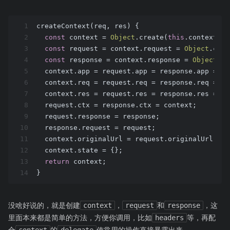
1
createContext(req, res) {
2
const
 context = 
Object
.create(
this
.context);
3
const
 request = context.request = 
Object
.crea
4
const
 response = context.response = 
Object
.cr
5
  context.app = request.app = response.app = 
th
6
  context.req = request.req = response.req = re
7
  context.res = request.res = response.res = re
8
  request.ctx = response.ctx = context;
9
  request.response = response;
10
  response.request = request;
11
  context.originalUrl = request.originalUrl = r
12
  context.state = {};
13
return
 context;
14
}
没啥好说的，就是创建
context
，
request
和
response
，这
里面本来都是简单的方法，方便你调用，比如
headers
等，再配