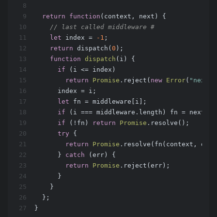
8
9
return
function
(
context, next
) 
{
10
// last called middleware #
11
let
 index = 
-1
;
12
return
 dispatch(
0
);
13
function
dispatch
(
i
) 
{
14
if
 (i <= index)
15
return
Promise
.reject(
new
Error
(
"next()
16
      index = i;
17
let
 fn = middleware[i];
18
if
 (i === middleware.length) fn = next;
19
if
 (!fn) 
return
Promise
.resolve();
20
try
 {
21
return
Promise
.resolve(fn(context, disp
22
      } 
catch
 (err) {
23
return
Promise
.reject(err);
24
      }
25
    }
26
  };
27
}