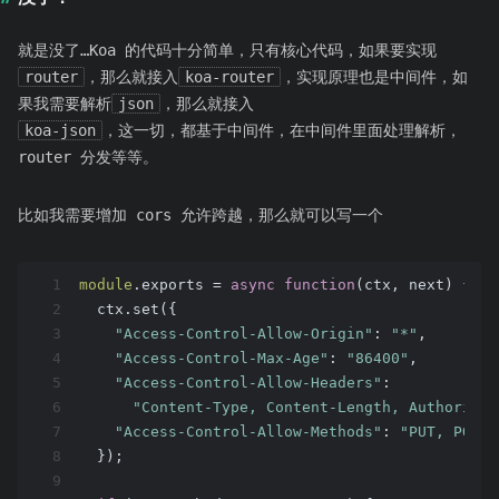
就是没了…Koa 的代码十分简单，只有核心代码，如果要实现
router
，那么就接入
koa-router
，实现原理也是中间件，如
果我需要解析
json
，那么就接入
koa-json
，这一切，都基于中间件，在中间件里面处理解析，
router 分发等等。
比如我需要增加 cors 允许跨越，那么就可以写一个
1
module
.exports = 
async
function
(
ctx, next
) 
{
2
  ctx.set({
3
"Access-Control-Allow-Origin"
: 
"*"
,
4
"Access-Control-Max-Age"
: 
"86400"
,
5
"Access-Control-Allow-Headers"
:
6
"Content-Type, Content-Length, Authorizat
7
"Access-Control-Allow-Methods"
: 
"PUT, POST,
8
  });
9